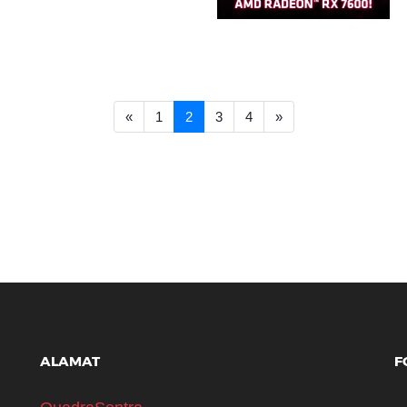
<< Prev
Next >>
«
1
2
3
4
»
ALAMAT
F