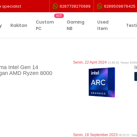
 specialist
6287738270689
6289509879425
Custom
Gaming
Used
y
Rakitan
Test
PC
NB
Item
Senin, 22 April 2024
13:48:34, Viewer 6100
ma Intel Gen 14
I
ngan AMD Ryzen 8000
Senin, 18 September 2023
08:52:57, Vie