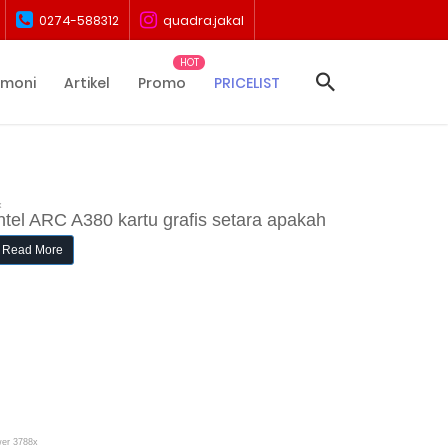
0274-588312
quadra.jakal
imoni
Artikel
Promo
PRICELIST
x
ntel ARC A380 kartu grafis setara apakah
Read More
wer 3788x