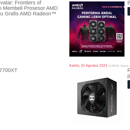
tar: Frontiers of
B
 Membeli Prosesor AMD
tu Grafis AMD Radeon™
Kamis, 31 Agustus 2023
13:06:29, Viewer
7700XT
R
p