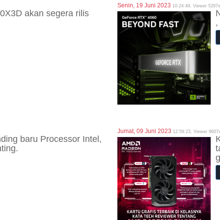
Senin, 19 Juni 2023
10:24:49, Viewer 5297
X3D akan segera rilis
N
,
Jumat, 09 Juni 2023
12:59:23, Viewer 9607
ding baru Processor Intel,
ting.
t
g