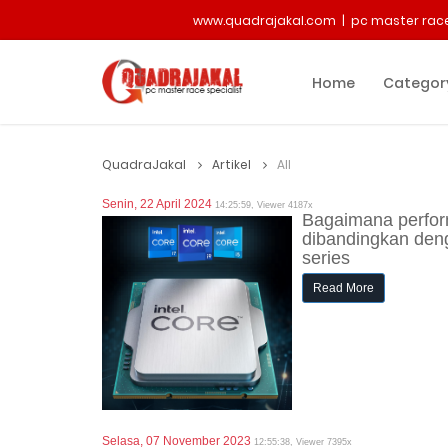
www.quadrajakal.com | pc master race
Home
Categor
QuadraJakal
Artikel
All
Senin, 22 April 2024
14:25:59, Viewer 4187x
Bagaimana perfor
dibandingkan de
series
Read More
Selasa, 07 November 2023
12:55:38, Viewer 7395x