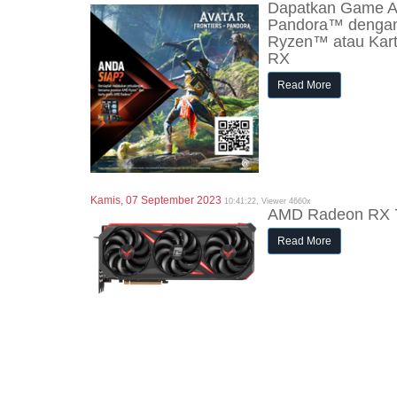
Dapatkan Game Ava
Pandora™ dengan
Ryzen™ atau Kar
RX
Read More
Kamis, 07 September 2023
10:41:22, Viewer 4660x
AMD Radeon RX 
Read More